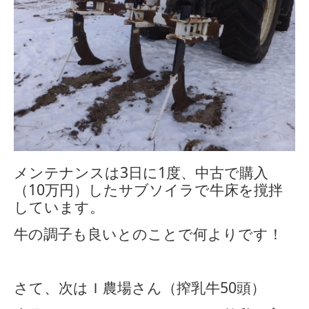
メンテナンスは
3
日に
1
度、中古で購入
（
10
万円）したサブソイラで牛床を撹拌
しています。
牛の調子も良いとのことで何よりです！
さて、次はＩ農場さん（搾乳牛
50
頭）