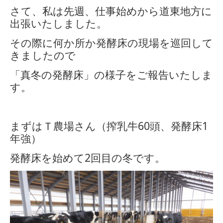
さて、私は先週、仕事始めから道東地方に
出張いたしました。
その際に何か所か発酵床の現場を巡回して
きましたので
「真冬の発酵床」の様子をご報告いたしま
す。
まずはＴ農場さん（搾乳牛
60
頭、発酵床
1
年強）
発酵床を始めて
2
回目の冬です。