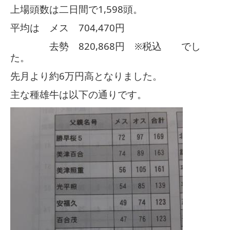
上場頭数は二日間で
1,598
頭。
平均は メス
704,470
円
去勢
820,868
円 ※税込 でし
た。
先月より約
6
万円高となりました。
主な種雄牛は以下の通りです。