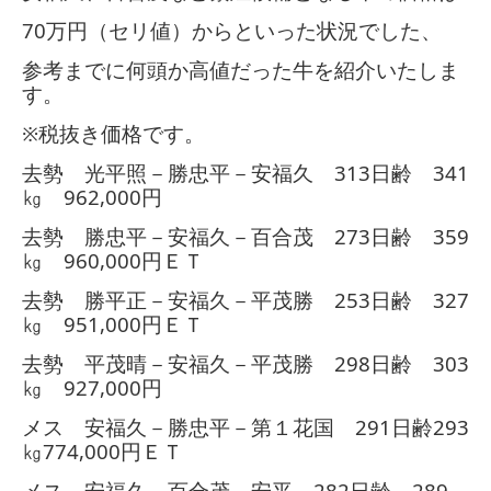
70
万円（セリ値）からといった状況でした、
参考までに何頭か高値だった牛を紹介いたしま
す。
※税抜き価格です。
去勢 光平照－勝忠平－安福久
313
日齢
341
㎏
962,000
円
去勢 勝忠平－安福久－百合茂
273
日齢
359
㎏
960,000
円ＥＴ
去勢 勝平正－安福久－平茂勝
253
日齢
327
㎏
951,000
円ＥＴ
去勢 平茂晴－安福久－平茂勝
298
日齢
303
㎏
927,000
円
メス 安福久－勝忠平－第１花国
291
日齢
293
㎏
774,000
円ＥＴ
メス 安福久－百合茂－安平
282
日齢
289