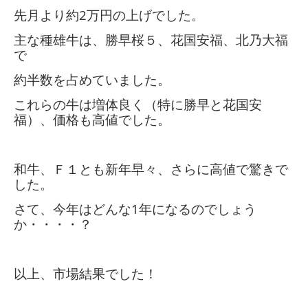
先月より約
2
万円の上げでした。
主な種雄牛は、勝早桜５、花国安福、北乃大福
で
約半数を占めていました。
これらの牛は増体良く（特に勝早と花国安
福）、価格も高値でした。
和牛、Ｆ１とも新年早々、さらに高値で驚きで
した。
さて、今年はどんな
1
年になるのでしょう
か・・・・？
以上、市場結果でした！