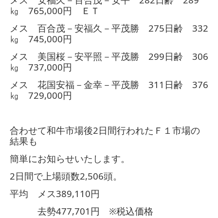
㎏
765,000
円 ＥＴ
メス 百合茂－安福久－平茂勝
275
日齢
332
㎏
745,000
円
メス 美国桜－安平照－平茂勝
299
日齢
306
㎏
737,000
円
メス 花国安福－金幸－平茂勝
311
日齢
376
㎏
729,000
円
合わせて和牛市場後
2
日間行われたＦ１市場の
結果も
簡単にお知らせいたします。
2
日間で上場頭数
2,506
頭。
平均 メス
389,110
円
去勢
477,701
円 ※税込価格