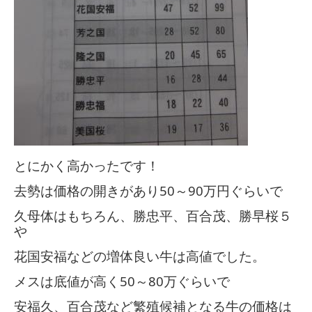
とにかく高かったです！
去勢は価格の開きがあり
50
～
90
万円ぐらいで
久母体はもちろん、勝忠平、百合茂、勝早桜５
や
花国安福などの増体良い牛は高値でした。
メスは底値が高く
50
～
80
万ぐらいで
安福久、百合茂など繁殖候補となる牛の価格は