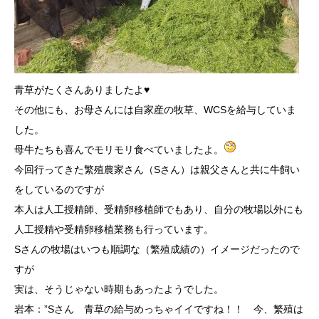
青草がたくさんありましたよ♥
その他にも、お母さんには自家産の牧草、WCSを給与していま
した。
母牛たちも喜んでモリモリ食べていましたよ。
今回行ってきた繁殖農家さん（Sさん）は親父さんと共に牛飼い
をしているのですが
本人は人工授精師、受精卵移植師でもあり、自分の牧場以外にも
人工授精や受精卵移植業務も行っています。
Sさんの牧場はいつも順調な（繁殖成績の）イメージだったので
すが
実は、そうじゃない時期もあったようでした。
岩本：”Sさん 青草の給与めっちゃイイですね！！ 今、繁殖は