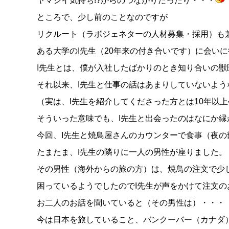
ヤマシイ気持ち!?からのつながりだったり・・・
ところで、少し前のことなのですが
リクルート（ラボジェネターの人材募集・採用）も
ある大学のI先生（20年来の付き合いです）に会い
I先生とは、僕が入社したばかりのとき知り合いの
それ以来、I先生と仕事の話はあまりしていないよう
（実は、I先生を紹介してくださった方とは10年以
そういった意味でも、I先生と出会ったのはなにか
今回、I先生と焼鳥屋さんのカウンターで食事（夜の
たまたま、I先生の隣りに一人の男性が座りました。
その男性（海外からの旅の方）は、焼鳥の注文で少
困っているようでしたのでI先生が声をかけて注文
お二人のお話を聞いていると（その男性は）・・・
今は日本を旅していること、バンクーバー（カナダ