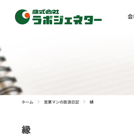
会
ホーム
営業マンの放浪日記
縁
>
>
縁