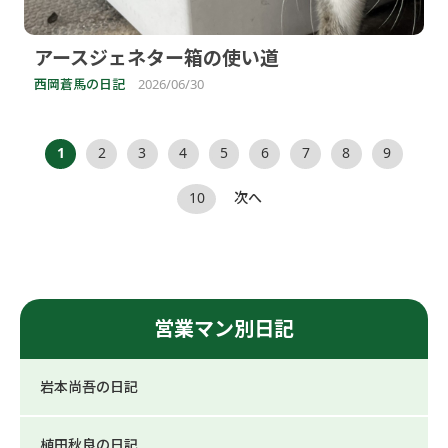
アースジェネター箱の使い道
西岡蒼馬の日記
2026/06/30
1
2
3
4
5
6
7
8
9
10
次へ
営業マン別日記
岩本尚吾の日記
植田秋良の日記