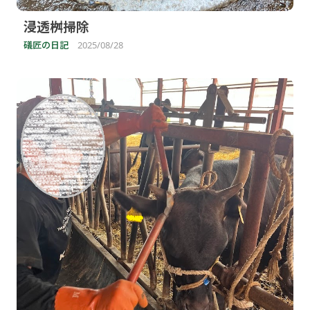
浸透桝掃除
礒匠の日記
2025/08/28