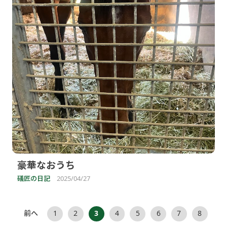
豪華なおうち
礒匠の日記
2025/04/27
前へ
1
2
3
4
5
6
7
8